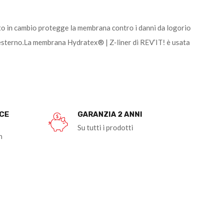
uto in cambio protegge la membrana contro i danni da logorio
to esterno.La membrana Hydratex® | Z-liner di REV’IT! è usata
OCE
GARANZIA 2 ANNI
Su tutti i prodotti
n