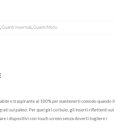
,
Guanti Invernali
,
Guanti Moto
E
eabile e traspirante al 100% per mantenerti comodo quando il
sul palmo. Per quei giri col buio, gli inserti riflettenti sul
re i dispositivi con touch screen senza doverti togliere i