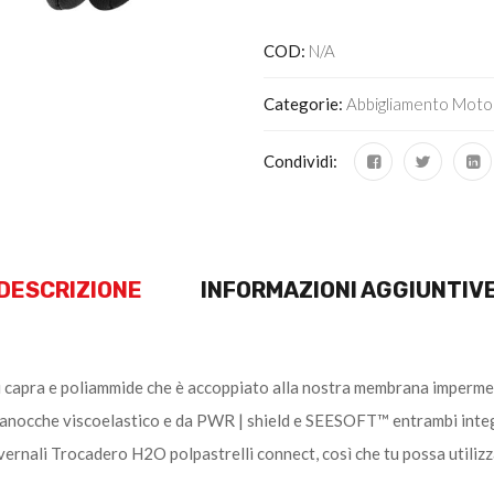
COD:
N/A
Categorie:
Abbigliamento Moto
Condividi:
DESCRIZIONE
INFORMAZIONI AGGIUNTIV
 di capra e poliammide che è accoppiato alla nostra membrana imperm
anocche viscoelastico e da PWR | shield e SEESOFT™ entrambi integrati 
ernali Trocadero H2O polpastrelli connect, così che tu possa utilizza