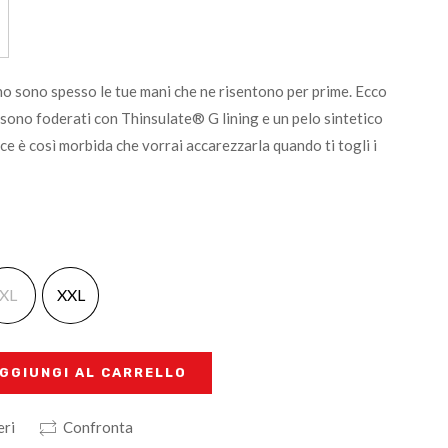
 sono spesso le tue mani che ne risentono per prime. Ecco
ono foderati con Thinsulate® G lining e un pelo sintetico
ece è così morbida che vorrai accarezzarla quando ti togli i
XL
XXL
GGIUNGI AL CARRELLO
eri
Confronta