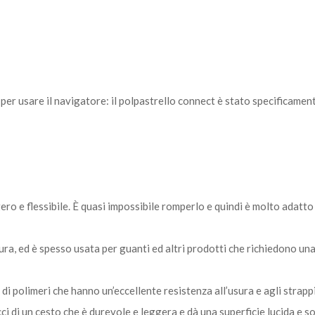
 per usare il navigatore: il polpastrello connect è stato specificament
 e flessibile. È quasi impossibile romperlo e quindi è molto adatto 
ra, ed è spesso usata per guanti ed altri prodotti che richiedono una
 polimeri che hanno un’eccellente resistenza all’usura e agli strappi
cci di un cesto che è durevole e leggera e dà una superficie lucida e so