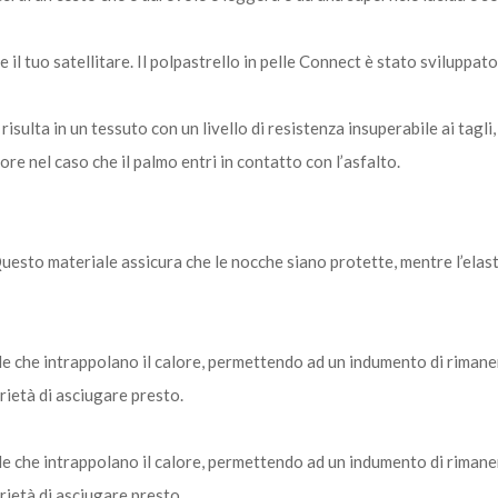
e il tuo satellitare. Il polpastrello in pelle Connect è stato sviluppat
isulta in un tessuto con un livello di resistenza insuperabile ai tagli
re nel caso che il palmo entri in contatto con l’asfalto.
esto materiale assicura che le nocche siano protette, mentre l’elas
le che intrappolano il calore, permettendo ad un indumento di riman
ietà di asciugare presto.
le che intrappolano il calore, permettendo ad un indumento di riman
ietà di asciugare presto.