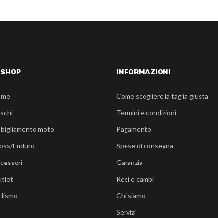
-SHOP
INFORMAZIONI
ome
Come scegliere la taglia giusta
schi
Termini e condizioni
bigliamento moto
Pagamento
oss/Enduro
Spese di consegna
cessori
Garanzia
tlet
Resi e cambi
clismo
Chi siamo
Servizi