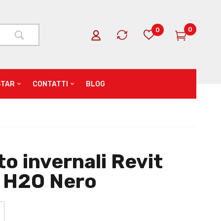
0
0
STAR
CONTATTI
BLOG
o invernali Revit
 H2O Nero