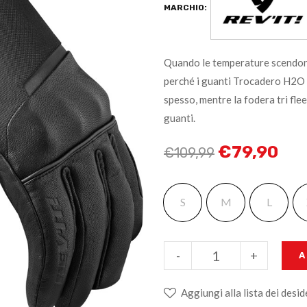
MARCHIO:
Quando le temperature scendono
perché i guanti Trocadero H2O s
spesso, mentre la fodera tri fle
guanti.
€
79,90
€
109,99
S
M
L
-
+
A
Aggiungi alla lista dei desid