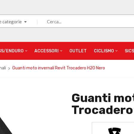
e categorie
SS/ENDURO
ACCESSORI
OUTLET
CICLISMO
SIC
nali
Guanti moto invernali Revit Trocadero H2O Nero
Guanti mot
Trocadero