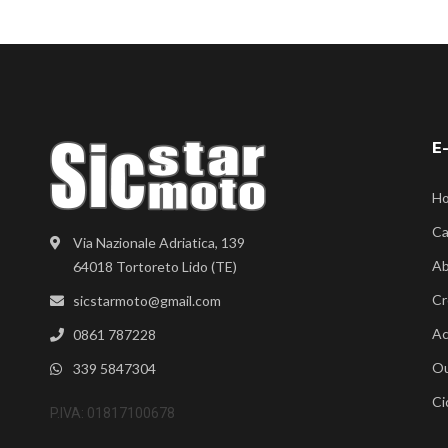
E
H
Ca
Via Nazionale Adriatica, 139
Ab
64018 Tortoreto Lido (TE)
Cr
sicstarmoto@gmail.com
Ac
0861 787228
Ou
339 5847304
Ci
P.IVA: 01817100678