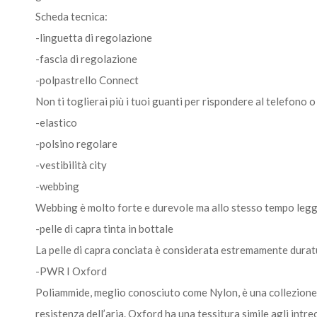
Scheda tecnica:
-linguetta di regolazione
-fascia di regolazione
-polpastrello Connect
Non ti toglierai più i tuoi guanti per rispondere al telefono o
-elastico
-polsino regolare
-vestibilità city
-webbing
Webbing è molto forte e durevole ma allo stesso tempo leggero
-pelle di capra tinta in bottale
La pelle di capra conciata è considerata estremamente duratu
-PWR I Oxford
Poliammide, meglio conosciuto come Nylon, è una collezione di
resistenza dell’aria. Oxford ha una tessitura simile agli intre