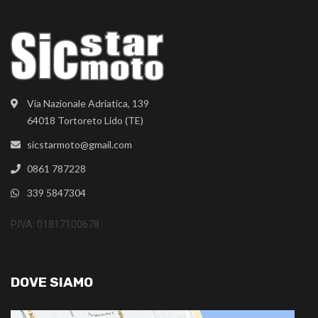
Via Nazionale Adriatica, 139
64018 Tortoreto Lido (TE)
sicstarmoto@gmail.com
0861 787228
339 5847304
P.IVA: 01817100678
DOVE SIAMO