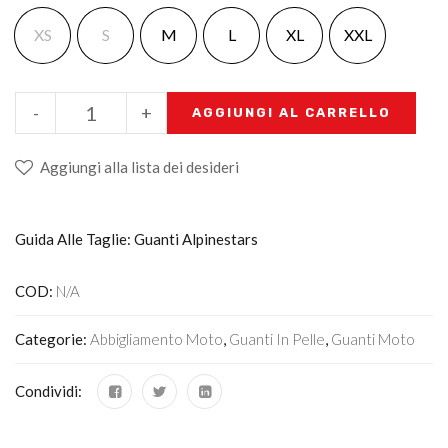
XS
S
M
L
XL
XXL
-
+
AGGIUNGI AL CARRELLO
Aggiungi alla lista dei desideri
Guida Alle Taglie: Guanti Alpinestars
COD:
N/A
Categorie:
Abbigliamento Moto
,
Guanti In Pelle
,
Guanti Moto
Condividi: