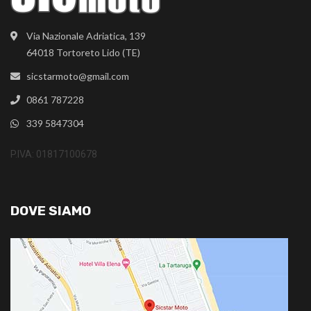
Via Nazionale Adriatica, 139
64018 Tortoreto Lido (TE)
sicstarmoto@gmail.com
0861 787228
339 5847304
P.IVA: 01817100678
DOVE SIAMO