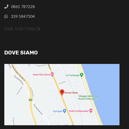
0861 787228
339 5847304
P.IVA: 01817100678
DOVE SIAMO