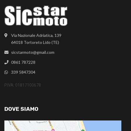
Via Nazionale Adriatica, 139
64018 Tortoreto Lido (TE)
sicstarmoto@gmail.com
0861 787228
339 5847304
P.IVA: 01817100678
DOVE SIAMO