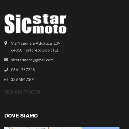
Via Nazionale Adriatica, 139
64018 Tortoreto Lido (TE)
sicstarmoto@gmail.com
0861 787228
339 5847304
P.IVA: 01817100678
DOVE SIAMO