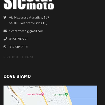
Via Nazionale Adriatica, 139
64018 Tortoreto Lido (TE)
sicstarmoto@gmail.com
0861 787228
339 5847304
P.IVA: 01817100678
DOVE SIAMO