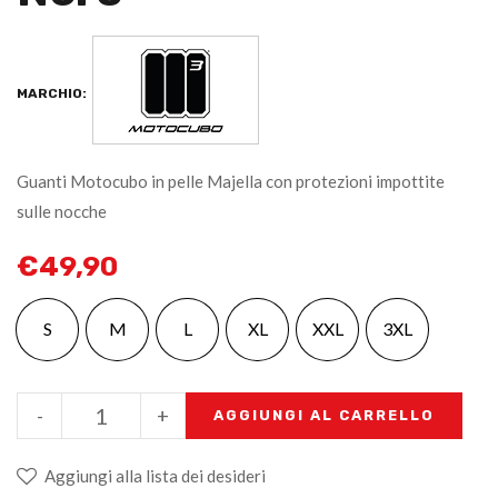
MARCHIO:
Guanti Motocubo in pelle Majella con protezioni impottite
sulle nocche
€
49,90
S
M
L
XL
XXL
3XL
-
+
AGGIUNGI AL CARRELLO
Aggiungi alla lista dei desideri