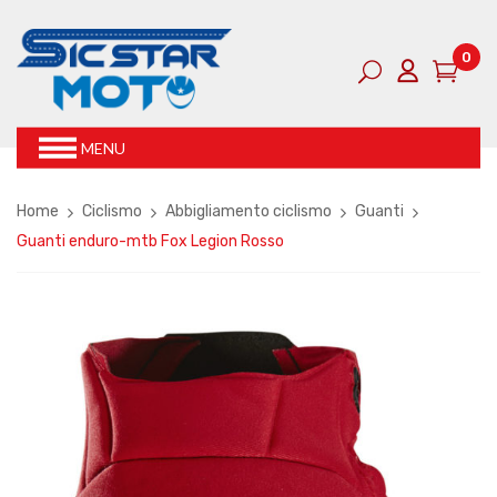
0
MENU
Home
Ciclismo
Abbigliamento ciclismo
Guanti
Guanti enduro-mtb Fox Legion Rosso