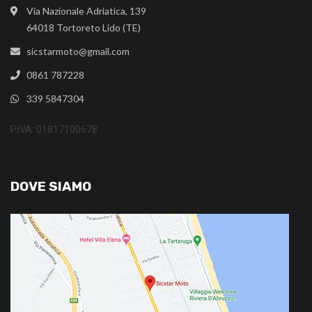
Via Nazionale Adriatica, 139
64018 Tortoreto Lido (TE)
sicstarmoto@gmail.com
0861 787228
339 5847304
P.IVA: 01817100678
DOVE SIAMO