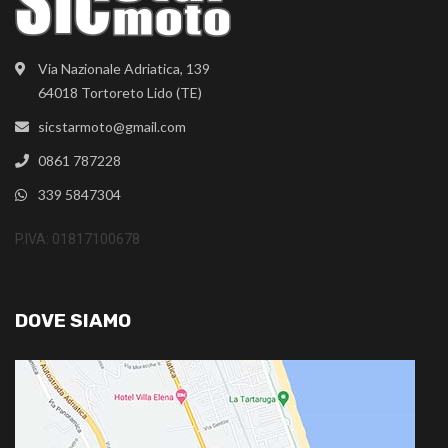
Via Nazionale Adriatica, 139
64018 Tortoreto Lido (TE)
sicstarmoto@gmail.com
0861 787228
339 5847304
P.IVA: 01817100678
DOVE SIAMO