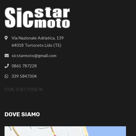
Via Nazionale Adriatica, 139
64018 Tortoreto Lido (TE)
sicstarmoto@gmail.com
0861 787228
339 5847304
P.IVA: 01817100678
DOVE SIAMO