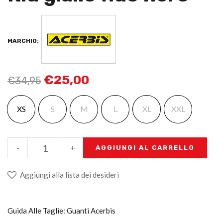
MARCHIO:
€
25,00
€
34,95
XS
S
M
L
XL
XXL
-
+
AGGIUNGI AL CARRELLO
Aggiungi alla lista dei desideri
Guida Alle Taglie: Guanti Acerbis