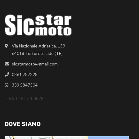
Via Nazionale Adriatica, 139
64018 Tortoreto Lido (TE)
sicstarmoto@gmail.com
0861 787228
339 5847304
P.IVA: 01817100678
DOVE SIAMO