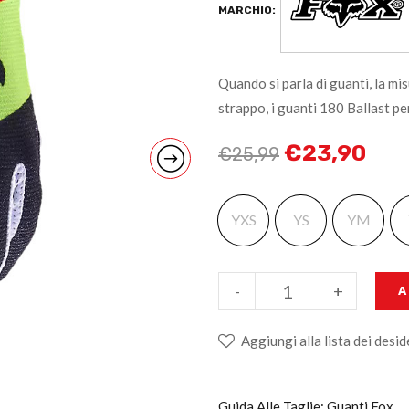
MARCHIO:
Quando si parla di guanti, la mis
strappo, i guanti 180 Ballast pe
€
23,90
€
25,99
YXS
YS
YM
-
+
A
Aggiungi alla lista dei desid
Guida Alle Taglie: Guanti Fox