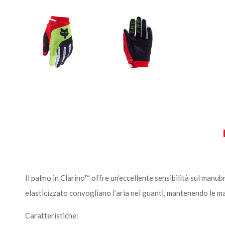
Il palmo in Clarino™ offre un’eccellente sensibilità sul manubrio
elasticizzato convogliano l’aria nei guanti, mantenendo le mani
Caratteristiche: