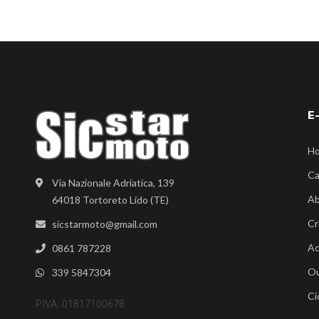
E
H
Ca
Via Nazionale Adriatica, 139
Ab
64018 Tortoreto Lido (TE)
Cr
sicstarmoto@gmail.com
Ac
0861 787228
Ou
339 5847304
Ci
P.IVA: 01817100678