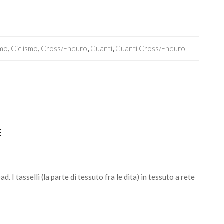
smo
,
Ciclismo
,
Cross/Enduro
,
Guanti
,
Guanti Cross/enduro
E
d. I tasselli (la parte di tessuto fra le dita) in tessuto a rete