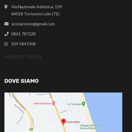
Via Nazionale Adriatica, 139
64018 Tortoreto Lido (TE)
sicstarmoto@gmail.com
0861 787228
339 5847304
P.IVA: 01817100678
DOVE SIAMO