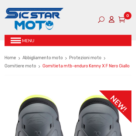
0
MENU
Home
Abbigliamento moto
Protezioni moto
Gomitiere moto
Gomitieta mtb-enduro Kenny X F Nero Giallo
NEW!