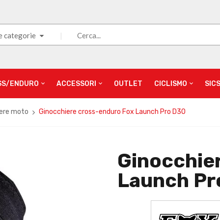
e categorie
SS/ENDURO
ACCESSORI
OUTLET
CICLISMO
SIC
ere moto
Ginocchiere cross-enduro Fox Launch Pro D3O
Ginocchie
Launch Pr