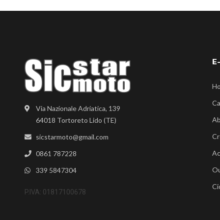
E
H
Ca
Via Nazionale Adriatica, 139
Ab
64018 Tortoreto Lido (TE)
Cr
sicstarmoto@gmail.com
Ac
0861 787228
Ou
339 5847304
Ci
P.IVA: 01817100678