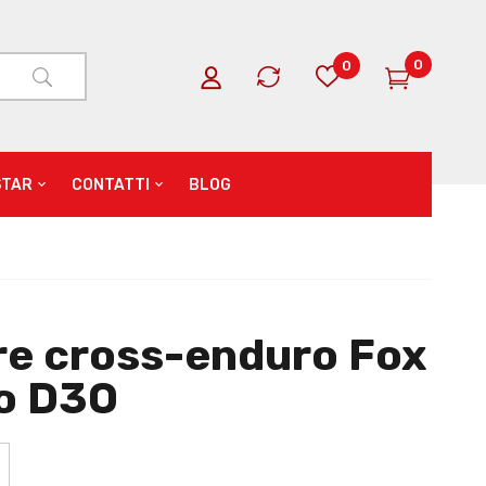
0
0
STAR
CONTATTI
BLOG
re cross-enduro Fox
o D3O