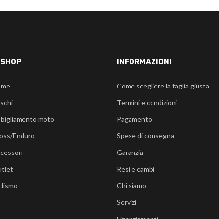
-SHOP
INFORMAZIONI
ome
Come scegliere la taglia giusta
schi
Termini e condizioni
bigliamento moto
Pagamento
oss/Enduro
Spese di consegna
cessori
Garanzia
tlet
Resi e cambi
clismo
Chi siamo
Servizi
Finanziamenti