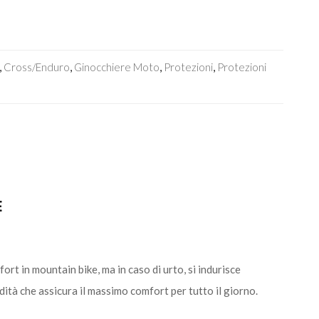
,
Cross/Enduro
,
Ginocchiere Moto
,
Protezioni
,
Protezioni
E
rt in mountain bike, ma in caso di urto, si indurisce
tà che assicura il massimo comfort per tutto il giorno.