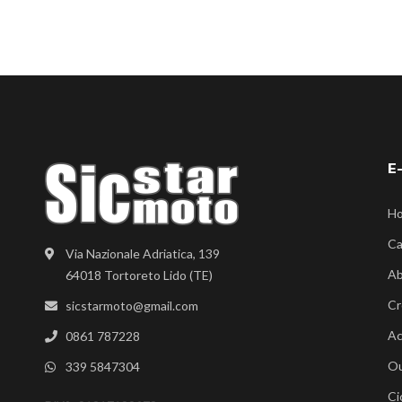
E
H
Ca
Via Nazionale Adriatica, 139
Ab
64018 Tortoreto Lido (TE)
Cr
sicstarmoto@gmail.com
Ac
0861 787228
Ou
339 5847304
Ci