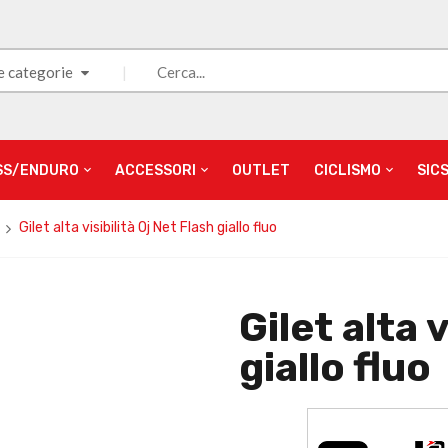
e categorie
SS/ENDURO
ACCESSORI
OUTLET
CICLISMO
SIC
Gilet alta visibilità Oj Net Flash giallo fluo
Gilet alta 
giallo fluo