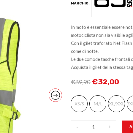
MARCHIO:
In moto è essenziale essere notat
motociclista non sia visibile agli
Con il gilet traforato Net Flash
come di notte.
Le due comode tasche frontali 
Acquista il gilet della stessa ta
€
32,00
€
39,90
XS/S
M/L
XL/XXL
3X
-
+
A