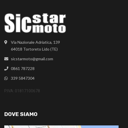
Via Nazionale Adriatica, 139
64018 Tortoreto Lido (TE)
sicstarmoto@gmail.com
0861 787228
339 5847304
P.IVA: 01817100678
DOVE SIAMO