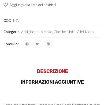
Aggiungi alla lista dei desideri
COD:
N/A
Categorie:
Abbigliamento Moto
,
Giacche Moto
,
Gilet Moto
Condividi:
DESCRIZIONE
INFORMAZIONI AGGIUNTIVE
Completa il tuo look Custom e/o Cafe Racer Realizzato in vera