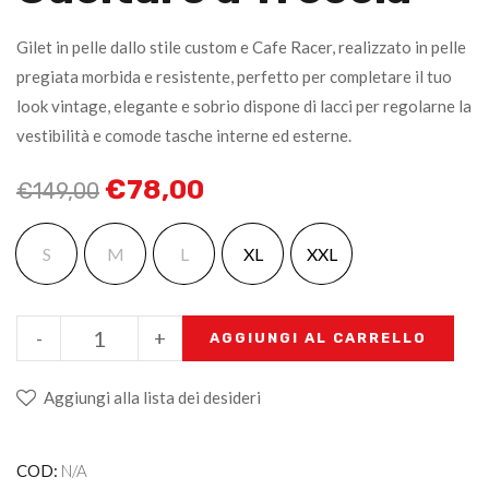
Gilet in pelle dallo stile custom e Cafe Racer, realizzato in pelle
pregiata morbida e resistente, perfetto per completare il tuo
look vintage, elegante e sobrio dispone di lacci per regolarne la
vestibilità e comode tasche interne ed esterne.
€
78,00
€
149,00
S
M
L
XL
XXL
-
+
AGGIUNGI AL CARRELLO
Aggiungi alla lista dei desideri
COD:
N/A