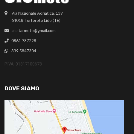
Via Nazionale Adriatica, 139
64018 Tortoreto Lido (TE)
sicstarmoto@gmail.com
0861 787228
339 5847304
P.IVA: 01817100678
DOVE SIAMO