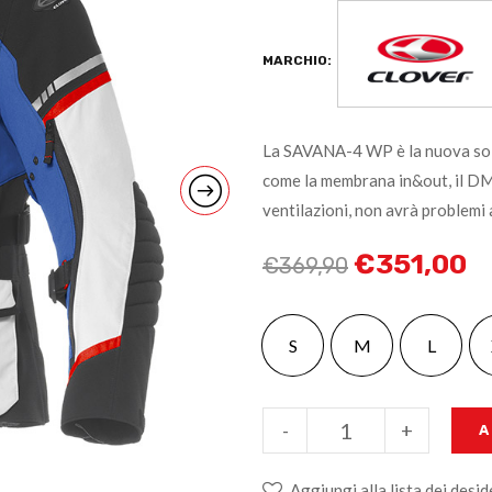
MARCHIO:
La SAVANA-4 WP è la nuova solu
come la membrana in&out, il DMS
ventilazioni, non avrà problemi 
€
351,00
€
369,90
S
M
L
-
+
A
Aggiungi alla lista dei desid