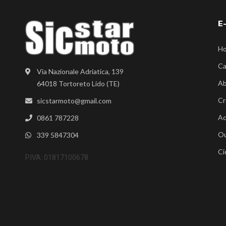
E
H
Ca
Via Nazionale Adriatica, 139
Ab
64018 Tortoreto Lido (TE)
Cr
sicstarmoto@gmail.com
Ac
0861 787228
Ou
339 5847304
Ci
P.IVA: 01817100678