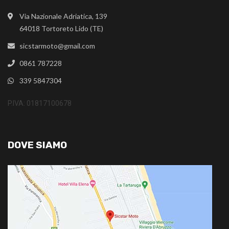
Via Nazionale Adriatica, 139
64018 Tortoreto Lido (TE)
sicstarmoto@gmail.com
0861 787228
339 5847304
P.IVA: 01817100678
DOVE SIAMO