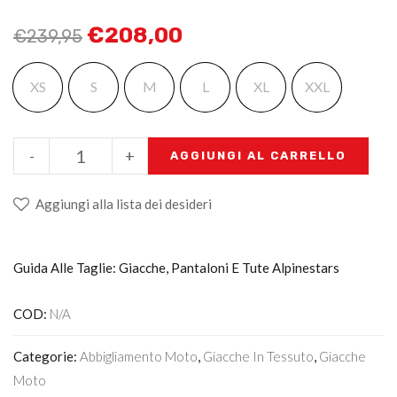
€
208,00
€
239,95
XS
S
M
L
XL
XXL
-
+
AGGIUNGI AL CARRELLO
Aggiungi alla lista dei desideri
Guida Alle Taglie: Giacche, Pantaloni E Tute Alpinestars
COD:
N/A
Categorie:
Abbigliamento Moto
,
Giacche In Tessuto
,
Giacche
Moto