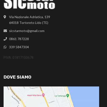
Via Nazionale Adriatica, 139
64018 Tortoreto Lido (TE)
sicstarmoto@gmail.com
0861 787228
339 5847304
P.IVA: 01817100678
DOVE SIAMO