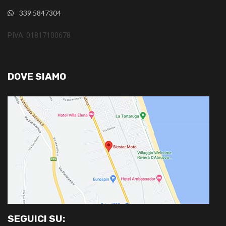
339 5847304
P.IVA: 01817100678
DOVE SIAMO
SEGUICI SU: