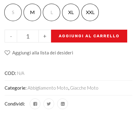
S
M
L
XL
XXL
-
+
AGGIUNGI AL CARRELLO
Aggiungi alla lista dei desideri
COD:
N/A
Categorie:
Abbigliamento Moto
,
Giacche Moto
Condividi: