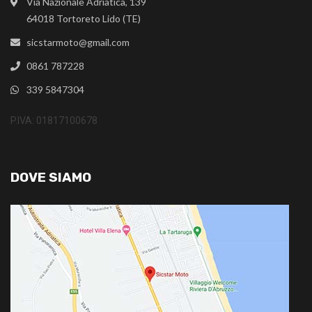
Via Nazionale Adriatica, 139
64018 Tortoreto Lido (TE)
sicstarmoto@gmail.com
0861 787228
339 5847304
P.IVA: 01817100678
DOVE SIAMO