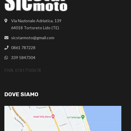
Via Nazionale Adriatica, 139
64018 Tortoreto Lido (TE)
sicstarmoto@gmail.com
0861 787228
339 5847304
P.IVA: 01817100678
DOVE SIAMO