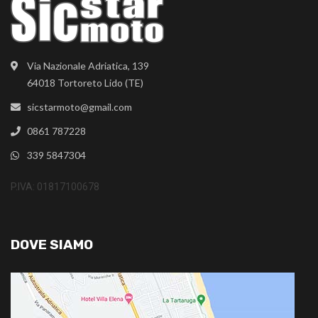
Via Nazionale Adriatica, 139
64018 Tortoreto Lido (TE)
sicstarmoto@gmail.com
0861 787228
339 5847304
P.IVA: 01817100678
DOVE SIAMO