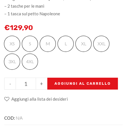
– 2 tasche per le mani
– 1 tasca sul petto Napoleone
€
129,90
XS
S
M
L
XL
XXL
3XL
4XL
-
+
AGGIUNGI AL CARRELLO
Aggiungi alla lista dei desideri
COD:
N/A