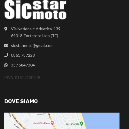
Via Nazionale Adriatica, 139
64018 Tortoreto Lido (TE)
sicstarmoto@gmail.com
0861 787228
339 5847304
P.IVA: 01817100678
DOVE SIAMO