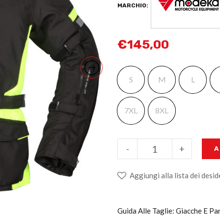
MARCHIO:
€
145,00
S
M
L
7XL
8XL
-
+
A
Aggiungi alla lista dei desid
Guida Alle Taglie: Giacche E P