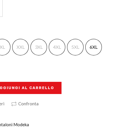
XL
XXL
3XL
4XL
5XL
6XL
GGIUNGI AL CARRELLO
eri
Confronta
antaloni Modeka