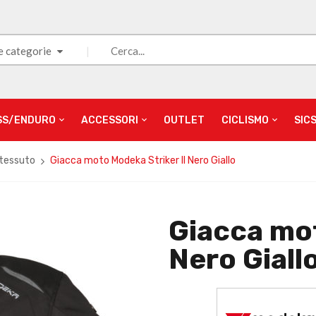
e categorie
SS/ENDURO
ACCESSORI
OUTLET
CICLISMO
SIC
 tessuto
Giacca moto Modeka Striker II Nero Giallo
Giacca mot
Nero Giall