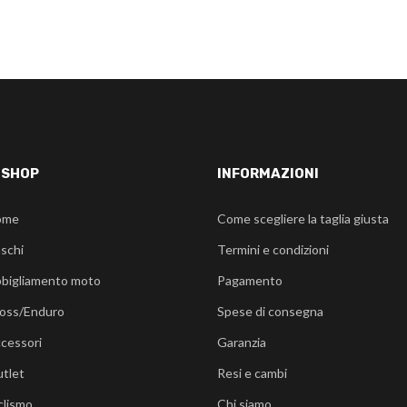
-SHOP
INFORMAZIONI
ome
Come scegliere la taglia giusta
schi
Termini e condizioni
bigliamento moto
Pagamento
oss/Enduro
Spese di consegna
cessori
Garanzia
tlet
Resi e cambi
clismo
Chi siamo