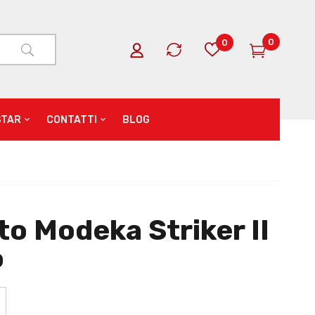
0
0
STAR
CONTATTI
BLOG
o Modeka Striker II
o