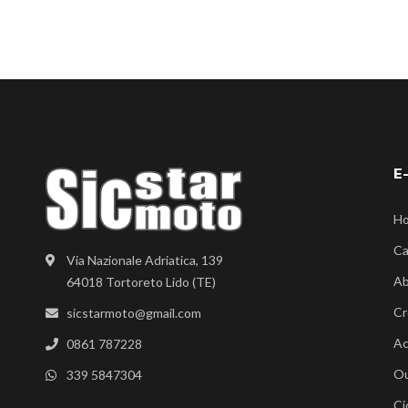
E
H
Ca
Via Nazionale Adriatica, 139
Ab
64018 Tortoreto Lido (TE)
Cr
sicstarmoto@gmail.com
Ac
0861 787228
Ou
339 5847304
Ci