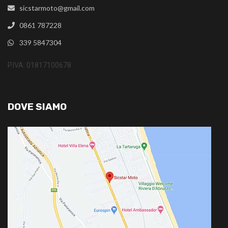
sicstarmoto@gmail.com
0861 787228
339 5847304
P.IVA: 01817100678
DOVE SIAMO