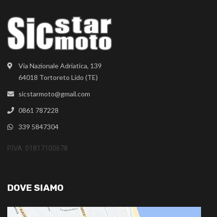
Via Nazionale Adriatica, 139
64018 Tortoreto Lido (TE)
sicstarmoto@gmail.com
0861 787228
339 5847304
P.IVA: 01817100678
DOVE SIAMO