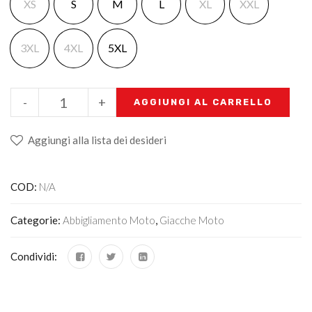
XS
S
M
L
XL
XXL
3XL
4XL
5XL
-
+
AGGIUNGI AL CARRELLO
Aggiungi alla lista dei desideri
COD:
N/A
Categorie:
Abbigliamento Moto
,
Giacche Moto
Condividi: