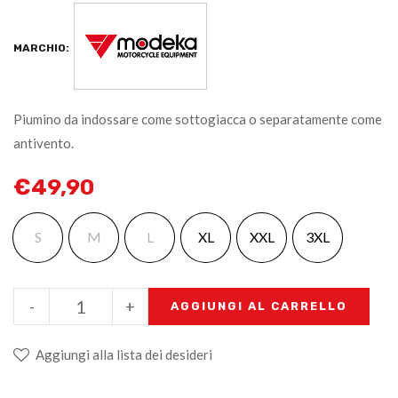
MARCHIO:
Piumino da indossare come sottogiacca o separatamente come
antivento.
€
49,90
S
M
L
XL
XXL
3XL
-
+
AGGIUNGI AL CARRELLO
Aggiungi alla lista dei desideri