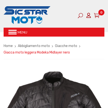
0
MENU
Home
Abbigliamento moto
Giacche moto
Giacca moto leggera Modeka Midlayer nero