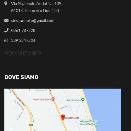
Via Nazionale Adriatica, 139
64018 Tortoreto Lido (TE)
sicstarmoto@gmail.com
0861 787228
339 5847304
P.IVA: 01817100678
DOVE SIAMO