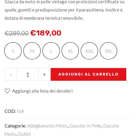
Giacca da moto in pelle vintage con protezioni certificate su
spalle, gomiti e predisposizione per il paraschiena. Inoltre è
dotata di membrana termica removibile.
€
189,00
€
289,00
S
M
L
XL
XXL
3XL
-
+
AGGIUNGI AL CARRELLO
Aggiungi alla lista dei desideri
COD:
N/A
Categorie:
Abbigliamento Moto
,
Giacche In Pelle
,
Giacche
Moto
,
Outlet