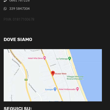
0861 787228
339 5847304
P.IVA: 01817100678
DOVE SIAMO
SEGUICI SU: