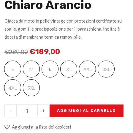
Chiaro Arancio
Giacca da moto in pelle vintage con protezioni certificate su
spalle, gomiti e predisposizione per il paraschiena. Inoltre è
dotata di membrana termica removibile.
€
189,00
€
289,00
S
M
L
XL
XXL
3XL
4XL
5XL
-
+
AGGIUNGI AL CARRELLO
Aggiungi alla lista dei desideri