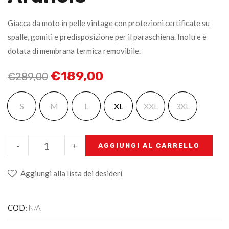
Giacca da moto in pelle vintage con protezioni certificate su
spalle, gomiti e predisposizione per il paraschiena. Inoltre è
dotata di membrana termica removibile.
€
189,00
€
289,00
S
M
L
XL
XXL
3XL
-
+
AGGIUNGI AL CARRELLO
Aggiungi alla lista dei desideri
COD:
N/A