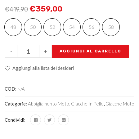
€
359,00
€
419,90
48
50
52
54
56
58
-
+
AGGIUNGI AL CARRELLO
Aggiungi alla lista dei desideri
COD:
N/A
Categorie:
Abbigliamento Moto
,
Giacche In Pelle
,
Giacche Moto
Condividi: