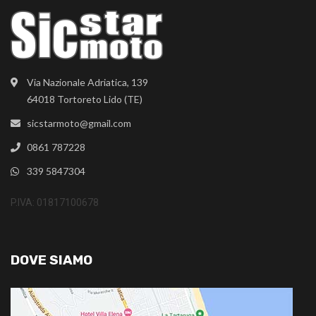
Via Nazionale Adriatica, 139
64018 Tortoreto Lido (TE)
sicstarmoto@gmail.com
0861 787228
339 5847304
P.IVA: 01817100678
DOVE SIAMO