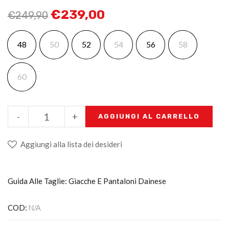
€
239,00
€
249,90
48
50
52
54
56
58
60
-
+
AGGIUNGI AL CARRELLO
Aggiungi alla lista dei desideri
Guida Alle Taglie: Giacche E Pantaloni Dainese
COD:
N/A