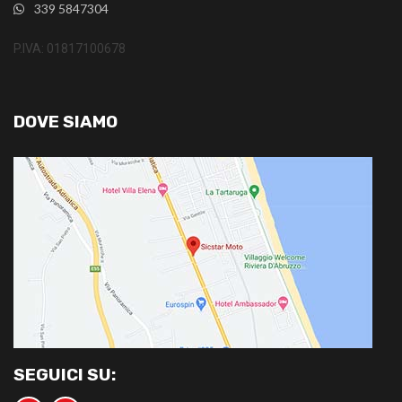
339 5847304
P.IVA: 01817100678
DOVE SIAMO
SEGUICI SU: