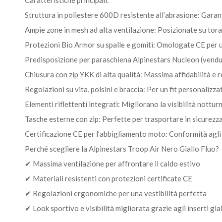
Struttura in poliestere 600D resistente all’abrasione: Garan
Ampie zone in mesh ad alta ventilazione: Posizionate su torace
Protezioni Bio Armor su spalle e gomiti: Omologate CE per u
Predisposizione per paraschiena Alpinestars Nucleon (vendu
Chiusura con zip YKK di alta qualità: Massima affidabilità e 
Regolazioni su vita, polsini e braccia: Per un fit personalizza
Elementi riflettenti integrati: Migliorano la visibilità notturn
Tasche esterne con zip: Perfette per trasportare in sicurezza 
Certificazione CE per l’abbigliamento moto: Conformità agli 
Perché scegliere la Alpinestars Troop Air Nero Giallo Fluo?
✔ Massima ventilazione per affrontare il caldo estivo
✔ Materiali resistenti con protezioni certificate CE
✔ Regolazioni ergonomiche per una vestibilità perfetta
✔ Look sportivo e visibilità migliorata grazie agli inserti gial