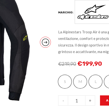
MARCHIO:
La Alpinestars Troop Air è una g
ventilazione, comfort e protezi
sicurezza. Il design sportivo in 
grintoso e accattivante, ma migli
€
199,90
€
219,90
S
M
L
-
+
A