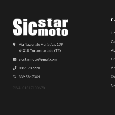
E
H
Ca
Via Nazionale Adriatica, 139
Ab
64018 Tortoreto Lido (TE)
Cr
sicstarmoto@gmail.com
Ac
0861 787228
Ou
339 5847304
Ci
P.IVA: 01817100678