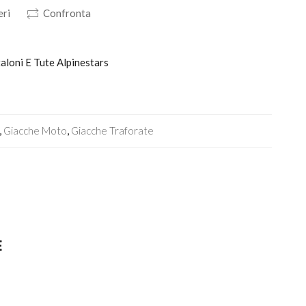
eri
Confronta
taloni E Tute Alpinestars
,
Giacche Moto
,
Giacche Traforate
E