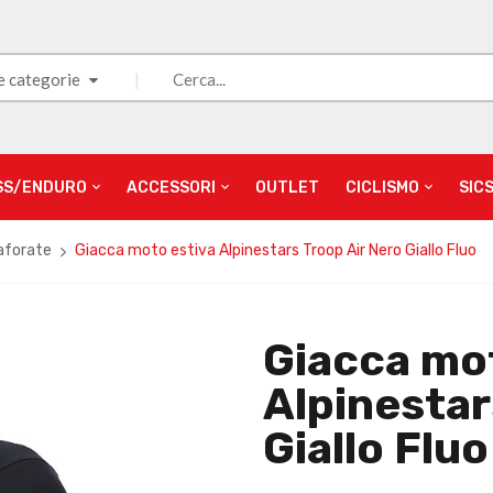
e categorie
SS/ENDURO
ACCESSORI
OUTLET
CICLISMO
SIC
aforate
Giacca moto estiva Alpinestars Troop Air Nero Giallo Fluo
Giacca mo
Alpinestar
Giallo Fluo