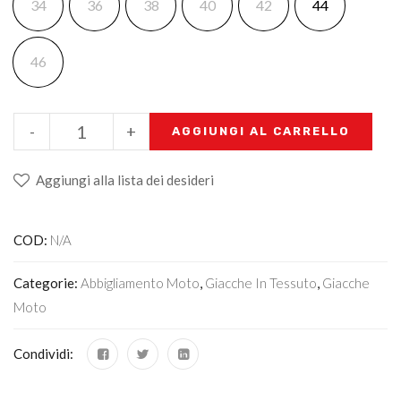
34
36
38
40
42
44
46
-
+
AGGIUNGI AL CARRELLO
Aggiungi alla lista dei desideri
COD:
N/A
Categorie:
Abbigliamento Moto
,
Giacche In Tessuto
,
Giacche
Moto
Condividi: