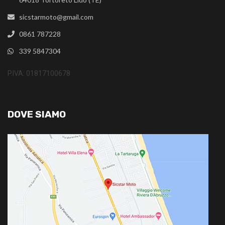
sicstarmoto@gmail.com
0861 787228
339 5847304
P.IVA: 01817100678
DOVE SIAMO