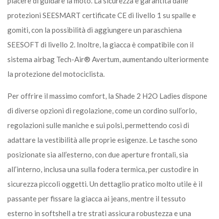
piacere di guidare la moto. La sicurezza è garantita dalle
protezioni SEESMART certificate CE di livello 1 su spalle e
gomiti, con la possibilità di aggiungere un paraschiena
SEESOFT di livello 2. Inoltre, la giacca è compatibile con il
sistema airbag Tech-Air® Avertum, aumentando ulteriormente
la protezione del motociclista.
Per offrire il massimo comfort, la Shade 2 H2O Ladies dispone
di diverse opzioni di regolazione, come un cordino sull’orlo,
regolazioni sulle maniche e sui polsi, permettendo così di
adattare la vestibilità alle proprie esigenze. Le tasche sono
posizionate sia all’esterno, con due aperture frontali, sia
all’interno, inclusa una sulla fodera termica, per custodire in
sicurezza piccoli oggetti. Un dettaglio pratico molto utile è il
passante per fissare la giacca ai jeans, mentre il tessuto
esterno in softshell a tre strati assicura robustezza e una