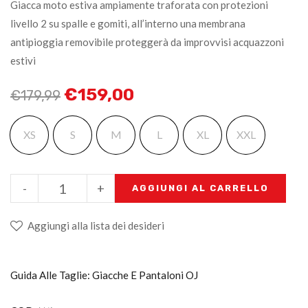
Giacca moto estiva ampiamente traforata con protezioni
livello 2 su spalle e gomiti, all’interno una membrana
antipioggia removibile proteggerà da improvvisi acquazzoni
estivi
€
159,00
€
179,99
XS
S
M
L
XL
XXL
-
+
AGGIUNGI AL CARRELLO
Aggiungi alla lista dei desideri
Guida Alle Taglie: Giacche E Pantaloni OJ