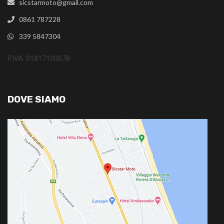
sicstarmoto@gmail.com
0861 787228
339 5847304
P.IVA: 01817100678
DOVE SIAMO