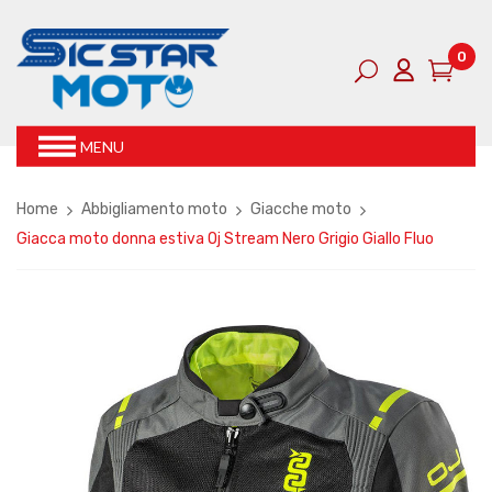
0
MENU
Home
Abbigliamento moto
Giacche moto
Giacca moto donna estiva Oj Stream Nero Grigio Giallo Fluo