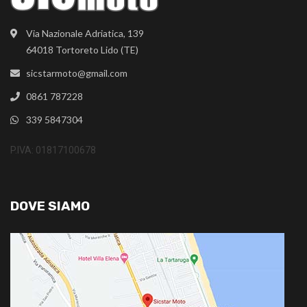
Via Nazionale Adriatica, 139
64018 Tortoreto Lido (TE)
sicstarmoto@gmail.com
0861 787228
339 5847304
P.IVA: 01817100678
DOVE SIAMO