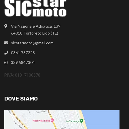
Via Nazionale Adriatica, 139
64018 Tortoreto Lido (TE)
sicstarmoto@gmail.com
0861 787228
339 5847304
P.IVA: 01817100678
DOVE SIAMO