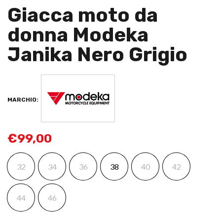
Giacca moto da
donna Modeka
Janika Nero Grigio
MARCHIO:
€
99,00
32
34
36
38
40
42
44
46