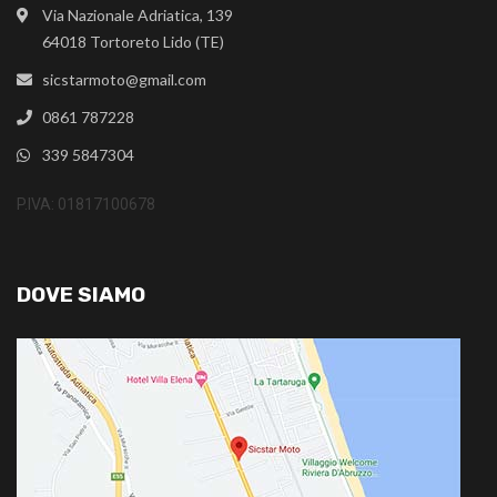
Via Nazionale Adriatica, 139
64018 Tortoreto Lido (TE)
sicstarmoto@gmail.com
0861 787228
339 5847304
P.IVA: 01817100678
DOVE SIAMO