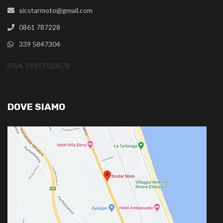
sicstarmoto@gmail.com
0861 787228
339 5847304
P.IVA: 01817100678
DOVE SIAMO