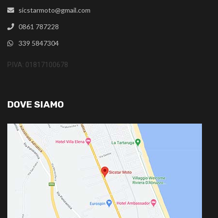
sicstarmoto@gmail.com
0861 787228
339 5847304
P.IVA: 01817100678
DOVE SIAMO