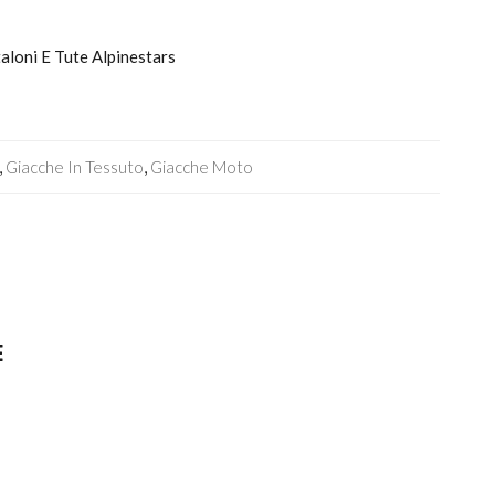
taloni E Tute Alpinestars
,
Giacche In Tessuto
,
Giacche Moto
E