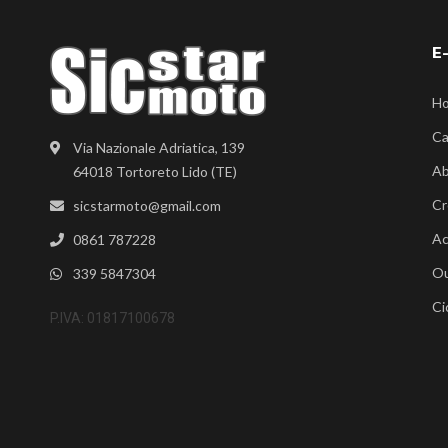
E
H
Ca
Via Nazionale Adriatica, 139
Ab
64018 Tortoreto Lido (TE)
Cr
sicstarmoto@gmail.com
Ac
0861 787228
Ou
339 5847304
Ci
P.IVA: 01817100678