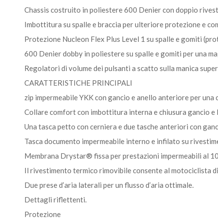
Chassis costruito in poliestere 600 Denier con doppio rivesti
Imbottitura su spalle e braccia per ulteriore protezione e co
Protezione Nucleon Flex Plus Level 1 su spalle e gomiti (prote
600 Denier dobby in poliestere su spalle e gomiti per una ma
Regolatori di volume dei pulsanti a scatto sulla manica superi
CARATTERISTICHE PRINCIPALI
zip impermeabile YKK con gancio e anello anteriore per una c
Collare comfort con imbottitura interna e chiusura gancio e l
Una tasca petto con cerniera e due tasche anteriori con ganci
Tasca documento impermeabile interno e infilato su rivestime
Membrana Drystar® fissa per prestazioni impermeabili al 100% 
Il rivestimento termico rimovibile consente al motociclista di
Due prese d’aria laterali per un flusso d’aria ottimale.
Dettagli riflettenti.
Protezione