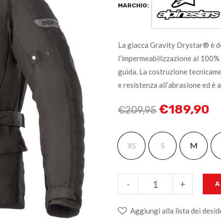
MARCHIO:
La giacca Gravity Drystar® è d
l’impermeabilizzazione al 100% e g
guida. La costruzione tecnicame
e resistenza all’abrasione ed è 
€
189,90
€
209,95
XS
S
M
-
+
A
Aggiungi alla lista dei desid