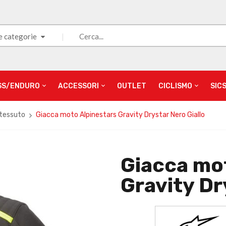
e categorie
SS/ENDURO
ACCESSORI
OUTLET
CICLISMO
SIC
 tessuto
Giacca moto Alpinestars Gravity Drystar Nero Giallo
Giacca mo
Gravity Dr