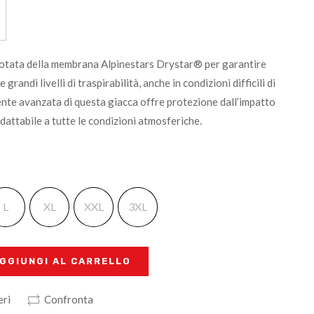
otata della membrana Alpinestars Drystar® per garantire
randi livelli di traspirabilità, anche in condizioni difficili di
nte avanzata di questa giacca offre protezione dall’impatto
adattabile a tutte le condizioni atmosferiche.
L
XL
XXL
3XL
GGIUNGI AL CARRELLO
eri
Confronta