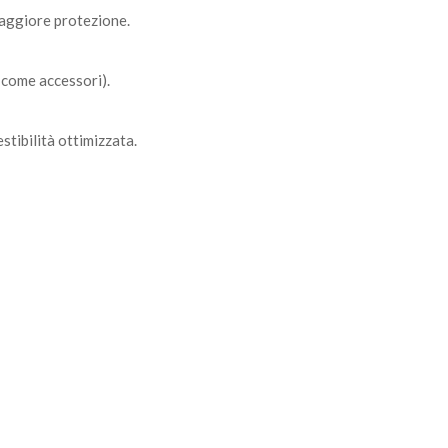
maggiore protezione.
i come accessori).
stibilità ottimizzata.