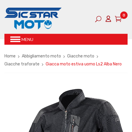
0
MENU
Home
Abbigliamento moto
Giacche moto
Giacche traforate
Giacca moto estiva uomo Ls2 Alba Nero