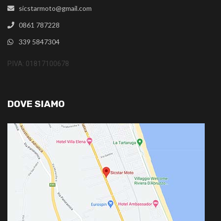
sicstarmoto@gmail.com
0861 787228
339 5847304
P.IVA: 01817100678
DOVE SIAMO