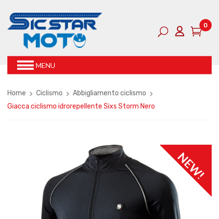
0
MENU
Home
Ciclismo
Abbigliamento ciclismo
Giacca ciclismo idrorepellente Sixs Storm Nero
NEW!