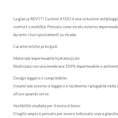
La giacca REV’IT! Cyclone 4 H2O è una soluzione antipioggia
comfort o mobilità. Pensata come strato esterno impermeabil
durante i tuoi spostamenti su strada.
Caratteristiche principali:
Materiale impermeabile hydratex|Lite:
Realizzata con una membrana 100% impermeabile e antivento, 
Design leggero e comprimibile:
Il materiale esterno è leggero e facilmente ripiegabile nella
all’uso quando serve.
Vestibilità studiata per il motociclismo:
Il taglio ampio è pensato per essere indossato sopra giacche