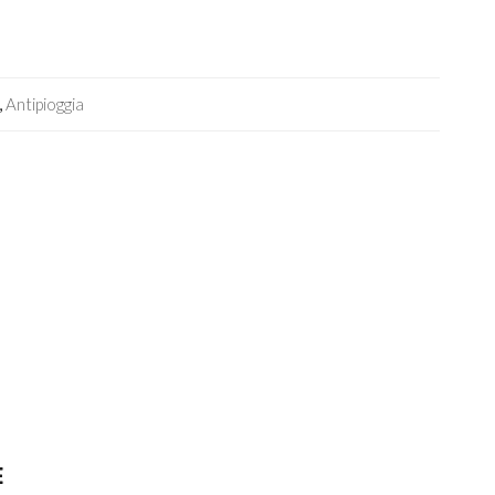
,
Antipioggia
E