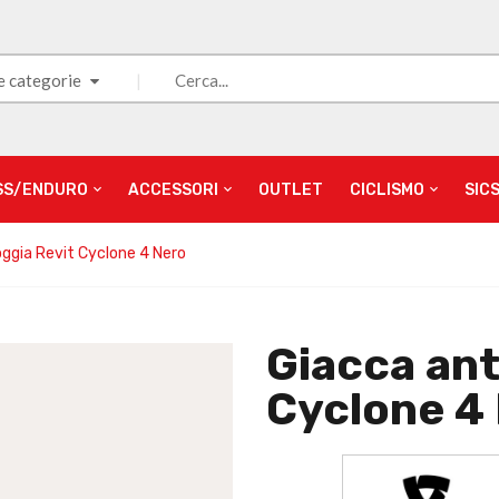
e categorie
SS/ENDURO
ACCESSORI
OUTLET
CICLISMO
SIC
oggia Revit Cyclone 4 Nero
Giacca ant
Cyclone 4