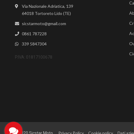
Ca
Via Nazionale Adriatica, 139
Ab
64018 Tortoreto Lido (TE)
Cr
sicstarmoto@gmail.com
Ac
0861 787228
Ou
339 5847304
Ci
P.IVA: 01817100678
Privacy Policy
Cookie policy
Dati azie
©2020 Sicstar Moto.