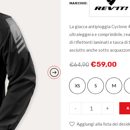
MARCHIO:
La giacca antipioggia Cyclone
ultraleggera e comprimibile, re
di riflettenti laminati e tasca d
asciutto anche sotto acquazzon
€
59,00
€
64,90
XS
S
M
-
+
A
Aggiungi alla lista dei desid